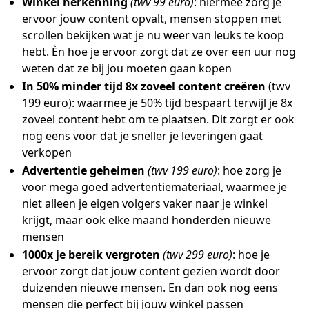
Winkel herkenning
(twv 99 euro)
: hiermee zorg je
ervoor jouw content opvalt, mensen stoppen met
scrollen bekijken wat je nu weer van leuks te koop
hebt. Èn hoe je ervoor zorgt dat ze over een uur nog
weten dat ze bij jou moeten gaan kopen
In 50% minder tijd 8x zoveel content creëren
(twv
199 euro): waarmee je 50% tijd bespaart terwijl je 8x
zoveel content hebt om te plaatsen. Dit zorgt er ook
nog eens voor dat je sneller je leveringen gaat
verkopen
Advertentie geheimen
(twv 199 euro)
: hoe zorg je
voor mega goed advertentiemateriaal, waarmee je
niet alleen je eigen volgers vaker naar je winkel
krijgt, maar ook elke maand honderden nieuwe
mensen
1000x je bereik vergroten
(twv 299 euro)
: hoe je
ervoor zorgt dat jouw content gezien wordt door
duizenden nieuwe mensen. En dan ook nog eens
mensen die perfect bij jouw winkel passen