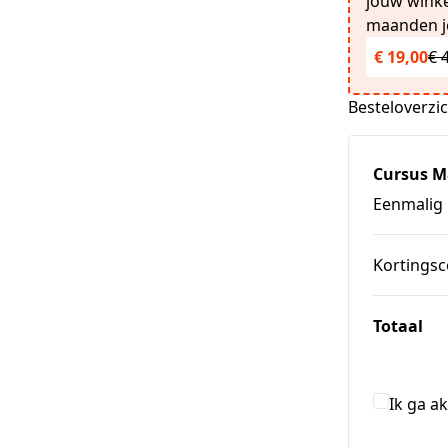
jouw winkel
maanden je
€ 19,00
€ 
Besteloverzi
Cursus Ma
Eenmalig
Kortings
Totaal
Ik ga a