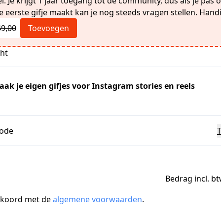
. Je krijgt 1 jaar toegang tot de community, dus als je pas 
 eerste gifje maakt kan je nog steeds vragen stellen. Hand
49,00
Toevoegen
cht
ak je eigen gifjes voor Instagram stories en reels
code
Bedrag incl. bt
kkoord met de
algemene voorwaarden
.