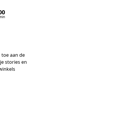
00
00
min
sec
 toe aan de 
e stories en 
winkels