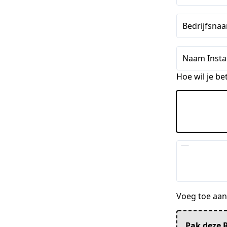
Staten
+1
Bedrijfsna
Naam Insta
Hoe wil je be
Voeg toe aan 
Pak deze R