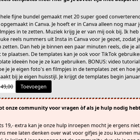
 hele fijne bundel gemaakt met 20 super goed converterend
 opgemaakt in Canva. Je hoeft er in Canva alleen nog maar j
ilmpjes in te zetten. Muziek krijg je er van mij ook bij. Ik h
euke reels nummers uit Insta in Canva voor je gezet, zodat j
n zetten. Dan heb je binnen een paar minuten reels, die je a
 te plaatsen. De templates kan je ook voor TikTok gebruiken
mplate ideeën hoe je ze kan gebruiken. BONUS: video tutorial
oe je je eigen foto's en filmpjes in de templates zet en hoe j
kt bij je eigen huisstijl. Je krijgt de templates begin januar
149,00
Toevoegen
ot onze community voor vragen òf als je hulp nodig heb
ts 19,- extra kan je onze hulp inroepen mocht je ergens nie
ons mee laten denken over wat voor gifjes je zou kunnen m