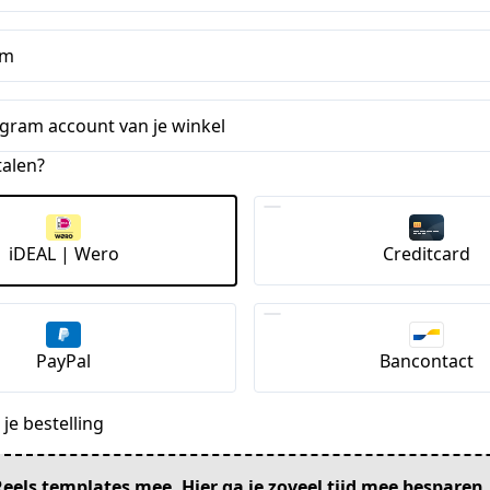
am
gram account van je winkel
talen?
iDEAL | Wero
Creditcard
PayPal
Bancontact
je bestelling
eels templates mee. Hier ga je zoveel tijd mee besparen