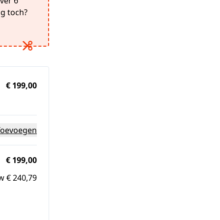
over 6
ig toch?
€ 199,00
Toevoegen
€ 199,00
w € 240,79