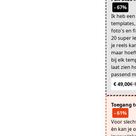
- 67%
Ik heb een
templates,
foto's en f
20 super l
je reels ka
maar hoeft
bij elk te
laat zien h
passend maa
€ 49,00
€ 
Toegang t
- 61%
Voor slech
èn kan je 