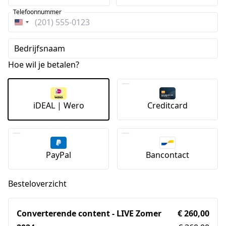
Telefoonnummer
Verenigde
Staten
Bedrijfsnaam
+1
Hoe wil je betalen?
iDEAL | Wero
Creditcard
PayPal
Bancontact
Besteloverzicht
Converterende content - LIVE Zomer
€ 260,00