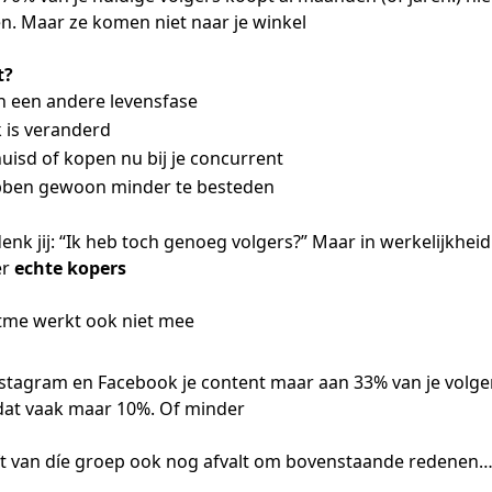
ken. Maar ze komen niet naar je winkel
t?
in een andere levensfase
 is veranderd
huisd of kopen nu bij je concurrent
bben gewoon minder te besteden
enk jij: “Ik heb toch genoeg volgers?” Maar in werkelijkheid
er
echte kopers
itme werkt ook niet mee
Instagram en Facebook je content maar aan
33%
van je volger
s dat vaak maar
10%
. Of minder
lft van díe groep ook nog afvalt om bovenstaande redenen