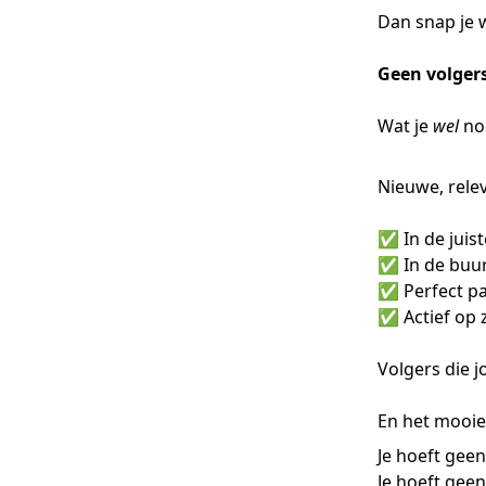
Dan snap je 
Geen volger
Wat je
wel
no
Nieuwe, relev
✅ In de juist
✅ In de buur
✅ Perfect pa
✅ Actief op z
Volgers die 
En het mooie
Je hoeft gee
Je hoeft gee