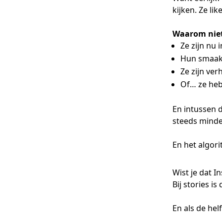
kijken. Ze li
Waarom nie
Ze zijn nu 
Hun smaak
Ze zijn ver
Of… ze he
En intussen d
steeds mind
En het algor
Wist je dat 
Bij stories i
En als de he