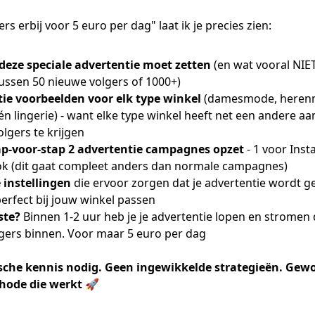
ers erbij voor 5 euro per dag" laat ik je precies zien:
 deze speciale advertentie moet zetten
(en wat vooral NIET
tussen 50 nieuwe volgers of 1000+)
ie voorbeelden voor elk type winkel
(damesmode, heren
n lingerie) - want elke type winkel heeft net een andere a
lgers te krijgen
ap-voor-stap 2 advertentie
campagnes opzet
- 1 voor Ins
k (dit gaat compleet anders dan normale campagnes)
 instellingen
die ervoor zorgen dat je advertentie wordt 
erfect bij jouw winkel passen
ste?
Binnen 1-2 uur heb je je advertentie lopen en stromen
lgers binnen. Voor maar 5 euro per dag
sche kennis nodig. Geen ingewikkelde strategieën. Gew
hode die werkt 🚀