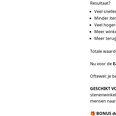
Resultaat?
Veel snelle
Minder ite
Veel hoge
Meer wink
Meer terug
Totale waard
Nu voor de
E
Oftewel: je b
GESCHIKT V
stenenwinkel
mensen naar 
🎁 BONUS dez