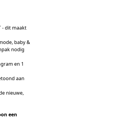
 - dit maakt
mode, baby &
anpak nodig
tagram en 1
getoond aan
 de nieuwe,
oon een