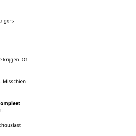
olgers
 krijgen. Of
p. Misschien
compleet
n.
thousiast