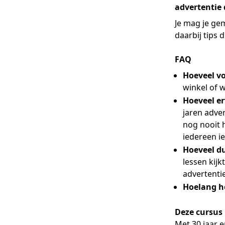
advertentie 
Je mag je gem
daarbij tips 
FAQ
Hoeveel v
winkel of 
Hoeveel e
jaren adver
nog nooit h
iedereen ie
Hoeveel d
lessen kijk
advertenti
Hoelang ho
Deze cursus
Met 30 jaar 