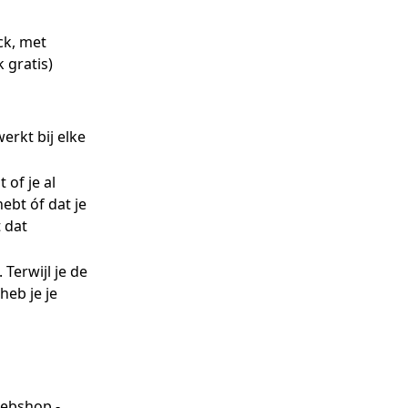
ck, met
 gratis)
erkt bij elke
 of je al
ebt óf dat je
t dat
 Terwijl je de
heb je je
webshop -