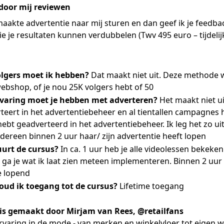
door mij reviewen
aakte advertentie naar mij sturen en dan geef ik je feedba
die je resultaten kunnen verdubbelen (Twv 495 euro – tijdelijk
olgers moet ik hebben?
Dat maakt niet uit. Deze methode w
webshop, of je nou 25K volgers hebt of 50
rvaring moet je hebben met adverteren?
Het maakt niet uit
teert in het advertentiebeheer en al tientallen campagnes h
ebt geadverteerd in het advertentiebeheer. Ik leg het zo ui
dereen binnen 2 uur haar/ zijn advertentie heeft lopen
uurt de cursus?
In ca. 1 uur heb je alle videolessen bekeken.
t ga je wat ik laat zien meteen implementeren. Binnen 2 uur 
e lopend
ud ik toegang tot de cursus?
Lifetime toegang
 is gemaakt door Mirjam van Rees, @retailfans
ervaring in de mode - van merken en winkelvloer tot eigen 