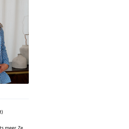
t)
ts meer. Ze