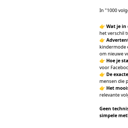
In "1000 volg
👉 Wat je in
het verschil 
👉 Advertent
kindermode é
om nieuwe vo
👉 Hoe je st
voor Faceboo
👉 De exacte
mensen die p
👉 Het mooi
relevante vo
Geen techni
simpele met